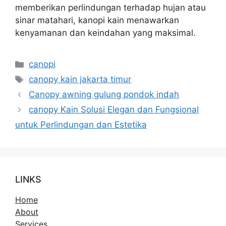
memberikan perlindungan terhadap hujan atau
sinar matahari, kanopi kain menawarkan
kenyamanan dan keindahan yang maksimal.
Kategori
canopi
Tag
canopy kain jakarta timur
Canopy awning gulung pondok indah
canopy Kain Solusi Elegan dan Fungsional
untuk Perlindungan dan Estetika
LINKS
Home
About
Services