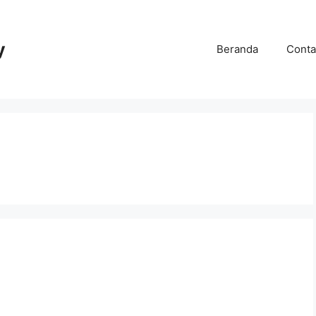
y
Beranda
Conta