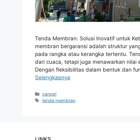
Tenda Membran: Solusi Inovatif untuk Ke
membran bergaransi adalah struktur yang
pada rangka atau kerangka tertentu. Tend
dari cuaca, tetapi juga menawarkan nilai 
Dengan fleksibilitas dalam bentuk dan 
Selengkapnya
Kategori
canopi
Tag
tenda membran
LINKS