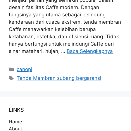
menjadi pilihan yang semakin populer dalam
desain fasilitas Caffe modern. Dengan
fungsinya yang utama sebagai pelindung
kendaraan dari cuaca ekstrem, tenda membran
Caffe menawarkan kelebihan berupa
ketahanan, estetika, dan efisiensi ruang. Tidak
hanya berfungsi untuk melindungi Caffe dari
sinar matahari, hujan, …
Baca Selengkapnya
Kategori
canopi
Tag
Tenda Membran subang bergaransi
LINKS
Home
About