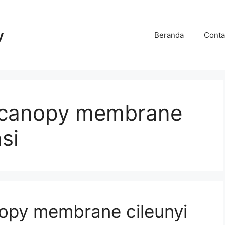
y
Beranda
Conta
 canopy membrane
si
opy membrane cileunyi