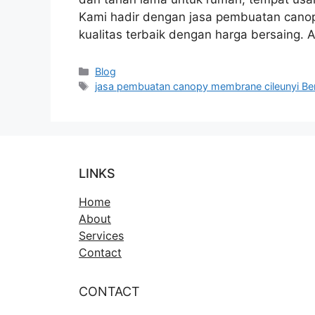
Kami hadir dengan jasa pembuatan cano
kualitas terbaik dengan harga bersaing. 
Kategori
Blog
Tag
jasa pembuatan canopy membrane cileunyi Be
LINKS
Home
About
Services
Contact
CONTACT