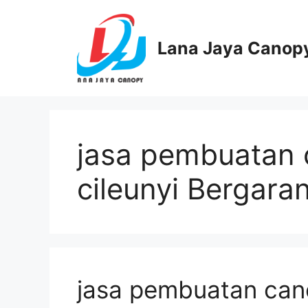
Langsung
ke
isi
Lana Jaya Canop
jasa pembuatan
cileunyi Bergaran
jasa pembuatan can