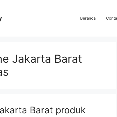
y
Beranda
Conta
e Jakarta Barat
as
karta Barat produk