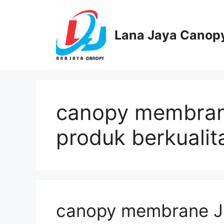
Langsung
ke
isi
Lana Jaya Canop
canopy membran
produk berkualit
canopy membrane Ja