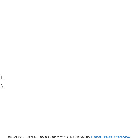
d.
r,
© 2026 Lana Jaya Canopy
• Built with
Lana Jaya Canopy