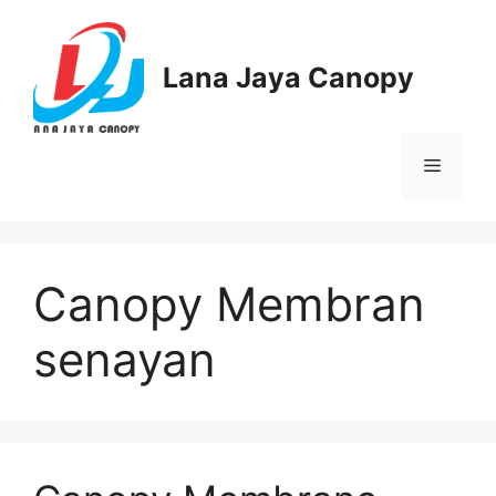
Langsung
ke
isi
Lana Jaya Canopy
Menu
Canopy Membran
senayan