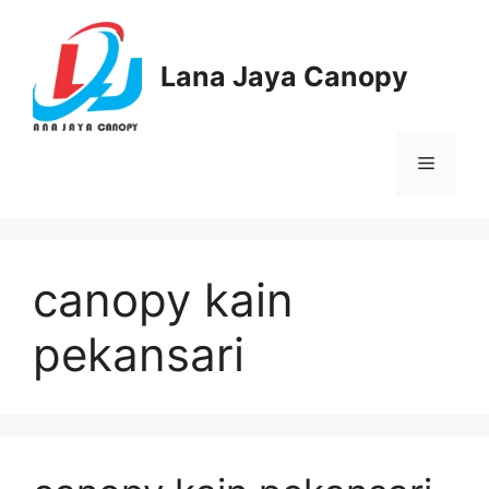
Langsung
ke
isi
Lana Jaya Canopy
Menu
canopy kain
pekansari