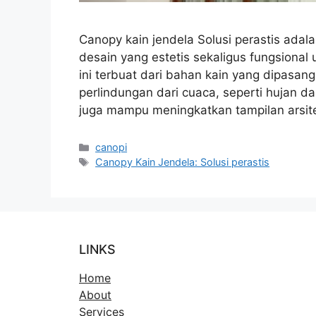
Canopy kain jendela Solusi perastis adal
desain yang estetis sekaligus fungsiona
ini terbuat dari bahan kain yang dipasan
perlindungan dari cuaca, seperti hujan da
juga mampu meningkatkan tampilan arsit
Kategori
canopi
Tag
Canopy Kain Jendela: Solusi perastis
LINKS
Home
About
Services