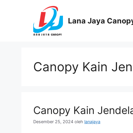
Langsung
ke
isi
Lana Jaya Canop
Canopy Kain Jend
Canopy Kain Jendela:
Desember 25, 2024
oleh
lanajaya