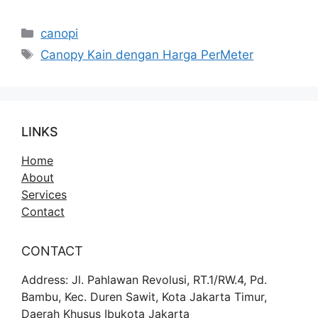
Kategori
canopi
Tag
Canopy Kain dengan Harga PerMeter
LINKS
Home
About
Services
Contact
CONTACT
Address: Jl. Pahlawan Revolusi, RT.1/RW.4, Pd.
Bambu, Kec. Duren Sawit, Kota Jakarta Timur,
Daerah Khusus Ibukota Jakarta