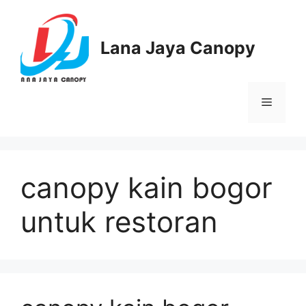
Langsung
ke
isi
Lana Jaya Canopy
Menu
canopy kain bogor
untuk restoran