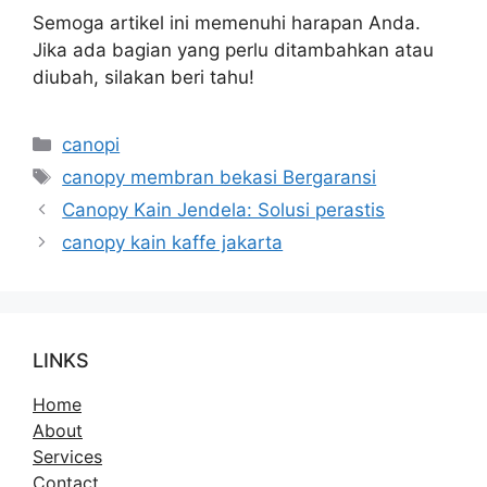
Semoga artikel ini memenuhi harapan Anda.
Jika ada bagian yang perlu ditambahkan atau
diubah, silakan beri tahu!
Kategori
canopi
Tag
canopy membran bekasi Bergaransi
Canopy Kain Jendela: Solusi perastis
canopy kain kaffe jakarta
LINKS
Home
About
Services
Contact