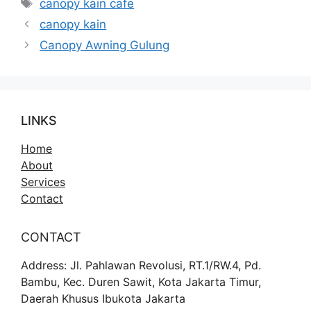
Tag
canopy kain cafe
canopy kain
Canopy Awning Gulung
LINKS
Home
About
Services
Contact
CONTACT
Address: Jl. Pahlawan Revolusi, RT.1/RW.4, Pd.
Bambu, Kec. Duren Sawit, Kota Jakarta Timur,
Daerah Khusus Ibukota Jakarta