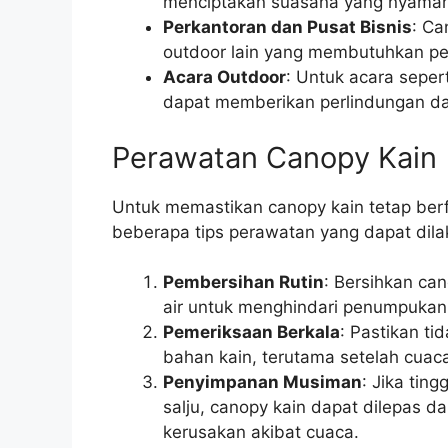
menciptakan suasana yang nyaman
Perkantoran dan Pusat Bisnis
: Ca
outdoor lain yang membutuhkan pel
Acara Outdoor
: Untuk acara seper
dapat memberikan perlindungan d
Perawatan Canopy Kain
Untuk memastikan canopy kain tetap berf
beberapa tips perawatan yang dapat dila
Pembersihan Rutin
: Bersihkan ca
air untuk menghindari penumpukan 
Pemeriksaan Berkala
: Pastikan t
bahan kain, terutama setelah cuac
Penyimpanan Musiman
: Jika tin
salju, canopy kain dapat dilepas 
kerusakan akibat cuaca.